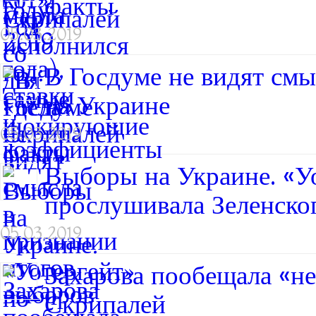
факты
05.03.2019
В Госдуме не видят смы
на Украине
05.03.2019
Выборы на Украине. «У
прослушивала Зеленско
05.03.2019
Захарова пообещала «не
Скрипалей