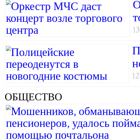
О
т
13
П
н
12
ОБЩЕСТВО