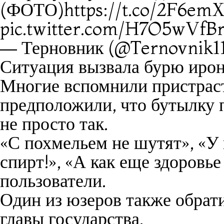
(ФОТО)https://t.co/2F6emX1
pic.twitter.com/H7O5wVfB
— Терновник (@Ternovnik11
Ситуация вызвала бурю ирон
Многие вспомнили пристрас
предположили, что бутылку 
не просто так.
«С похмельем не шутят», «У
спирт!», «А как еще здоровь
пользователи.
Один из юзеров также обрат
главы государства.