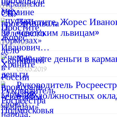
05.03.2019
Простите, Жорес Ивано
«светским львицам»
05.03.2019
Храните деньги в карман
05.03.2019
Руководитель Росреест
в 28 должностных окла
05.03.2019