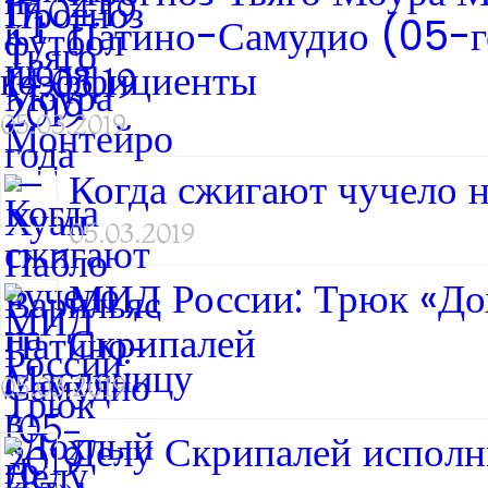
Патино-Самудио (05-го 
коэффициенты
05.03.2019
Когда сжигают чучело н
05.03.2019
МИД России: Трюк «Дохл
Скрипалей
05.03.2019
Делу Скрипалей исполн