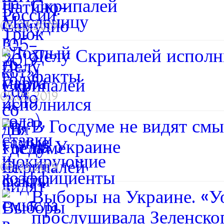
Скрипалей
05.03.2019
Делу Скрипалей исполн
факты
05.03.2019
В Госдуме не видят смы
на Украине
05.03.2019
Выборы на Украине. «У
прослушивала Зеленско