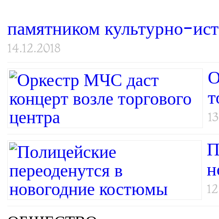
памятником культурно-ист
14.12.2018
О
т
13
П
н
12