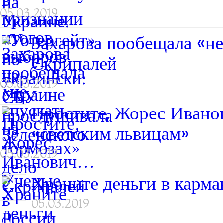
05.03.2019
Захарова пообещала «не
Скрипалей
05.03.2019
Простите, Жорес Ивано
«светским львицам»
05.03.2019
Храните деньги в карман
05.03.2019