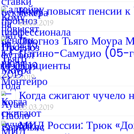
Кому повысят пенсии к 
05.03.2019
Прогноз Тьяго Моура М
Патино-Самудио (05-го 
коэффициенты
05.03.2019
Когда сжигают чучело н
05.03.2019
МИД России: Трюк «Дохл