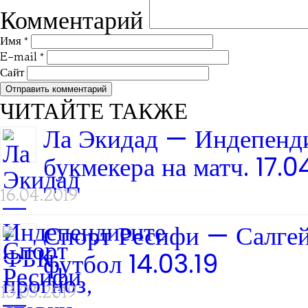
Комментарий
Имя
*
E-mail
*
Сайт
ЧИТАЙТЕ ТАКЖЕ
Ла Экидад — Индепенди
букмекера на матч. 17.0
16.04.2019
Спорт Ресифи — Салгей
футбол 14.03.19
13.03.2019