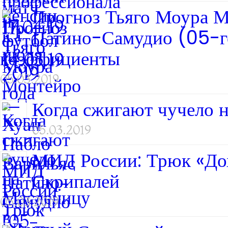
Прогноз Тьяго Моура М
Патино-Самудио (05-го 
коэффициенты
05.03.2019
Когда сжигают чучело н
05.03.2019
МИД России: Трюк «Дохл
Скрипалей
05.03.2019