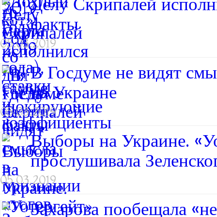
Делу Скрипалей исполн
факты
05.03.2019
В Госдуме не видят смы
на Украине
05.03.2019
Выборы на Украине. «У
прослушивала Зеленско
05.03.2019
Захарова пообещала «не