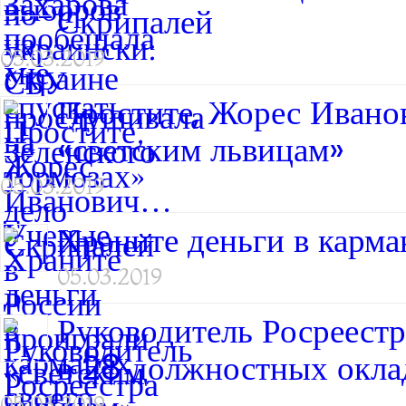
Скрипалей
05.03.2019
Простите, Жорес Ивано
«светским львицам»
05.03.2019
Храните деньги в карман
05.03.2019
Руководитель Росреест
в 28 должностных окла
05.03.2019