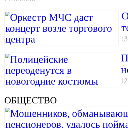
О
т
13
П
н
12
ОБЩЕСТВО